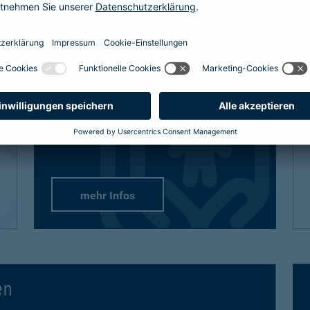
definitiv den bestmöglichen Schutz
bekommt, sind auch unsere Lösungen
vielfältig und flexibel.
Passend-für-Kinder-Schutz
: Wählen Sie
aus unseren empfohlenen Paketen oder
stellen Sie sich gezielt die Produkte
zusammen.
mehr Infos
en