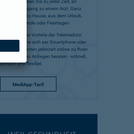
(Telearzt) haben Sie zu jeder Zeit, an
jedem Ort Zugang zu einem Arzt. Ganz
einfach von zu Hause, aus dem Urlaub,
am Wochenende oder Feiertagen.
Nutzen Sie die Vorteile der Telemedizin
und lassen Sie sich per Smartphone oder
Tablet von Ärzten jederzeit online zu Ihren
medizinischen Anliegen beraten - schnell,
einfach und flexibel.
MediApp-Tarif