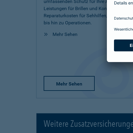
umfassenden Schutz für Ihre Augen inkl.
Leistungen für Brillen und Kontaktlinsen,
Reparaturkosten für Sehhilfen, Vorsorge
bis hin zu Operationen.
Mehr Sehen
Mehr Sehen
Weitere Zusatzversicherung