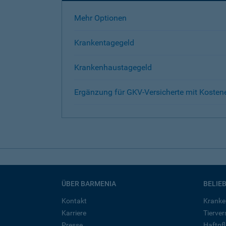
Mehr Optionen
Krankentagegeld
Krankenhaustagegeld
Ergänzung für GKV-Versicherte mit Kosten
ÜBER BARMENIA
BELIE
Kontakt
Kranke
Karriere
Tierve
Presse
Haftpfl