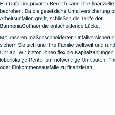
Ein Unfall im privaten Bereich kann Ihre finanzielle
Oldtimerversicherung
Augenzusatzversicherung
Zur Serviceübersicht
Rundum-
Jagd- un
Sterbeg
bedrohen. Da die gesetzliche Unfallversicherung of
Vermögensschadenversicherung
Sportwaf
Inhalt
Zur P
Arbeitsunfällen greift, schließen die Tarife der
Fahrradversicherung
Pflegemonatsgeld
Haus- un
Altersv
BarmeniaGothaer die entscheidende Lücke.
Cyber-Versicherung
Wohnungs
Jäger-Sch
Warent
Mit unseren maßgeschneiderten Unfallversicheru
Zur Produktübersicht
Zur Produktübersicht
Zur Pr
sichern Sie sich und Ihre Familie weltweit und run
Zur Produktübersicht
Zur Pro
Zur Pro
Zur 
Uhr ab. Wir bieten Ihnen flexible Kapitalzahlungen
lebenslange Rente, um notwendige Umbauten, Th
oder Einkommensausfälle zu finanzieren.
Spezialversicherungen
Filmversicherung
Kunstversicherung