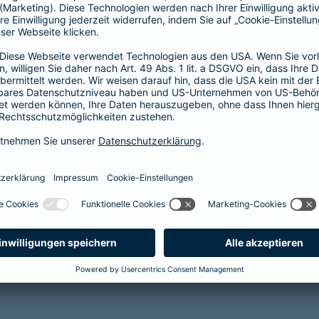
(KISS) sichert die finanzielle und soziale
Zukunft Ihrer Kinder bei
krankheits- oder
unfallbedingter Invalidität
Reha-Management inklusive
mehr Infos