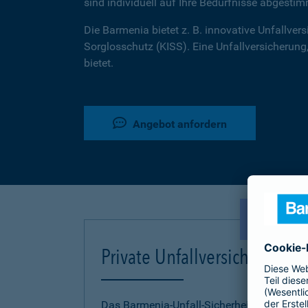
sind individuell auf Ihre Bedürfnisse abgestim
Die Barmenia bietet z. B. innovative Unfallversi
Sorglosschutz (KISS). Eine Unfallversicherung,
bietet.
Angebot anfordern
NEU!
Private Unfallversicherung
Das Barmenia-Unfall-Sicherheitskonzept