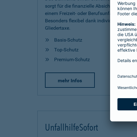
sorgt für die finanzielle Absicherung nach
einem Freizeit- oder Berufsunfall.
Besonders flexibel dank individueller
Gliedertaxe.
Basis-Schutz
Top-Schutz
Premium-Schutz
mehr Infos
UnfallhilfeSofort