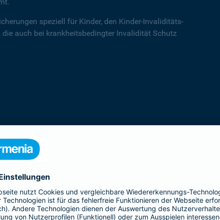
mt.
cherungen speziell für Kinder, den Kinder-Invaliditäts-
 die auch bei krankheitsbedingter Invalidität Schutz
Kinder-Invaliditätsschutz
Der Kinder-Invaliditäts-Sorglos-Schutz