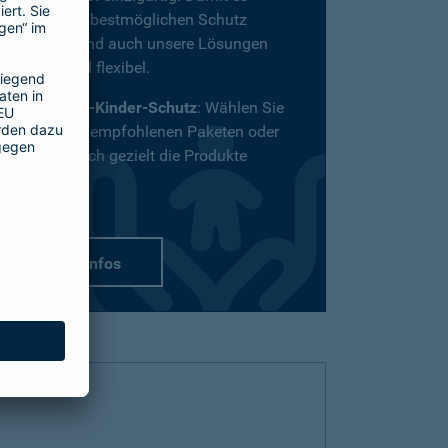
definitiv den bestmöglichen Schutz
bekommt, sind auch unsere Lösungen
vielfältig und flexibel.
Passend-für-Kinder-Schutz
: Wählen Sie
aus unseren empfohlenen Paketen oder
stellen Sie sich gezielt die Produkte
zusammen.
mehr Infos