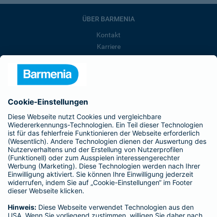
ÜBER BARMENIA
Kontakt
Karriere
Presse
Unternehmen
Anfahrt
Affiliate-Partner werden
Barmenia ist Teil der BarmeniaGothaer
BELIEBTE SEITEN
Kranken-Zusatzversicherung
Tierversicherungen
Haftpflichtversicherung
Hausratversicherung
SERVICE
Adresse ändern