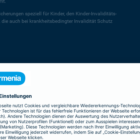
mt.
cherungen speziell für Kinder, den Kinder-Invaliditäts-
 die auch bei krankheitsbedingter Invalidität Schutz
Kinder-Invaliditätsschutz
Der Kinder-Invaliditäts-Sorglos-Schutz