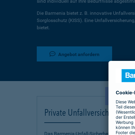
sind individuell auf Ihre Bedürfnisse abgestim
Die Barmenia bietet z. B. innovative Unfallversi
Sorglosschutz (KISS). Eine Unfallversicherung,
bietet.
Angebot anfordern
NEU!
Private Unfallversicherung
Das Barmenia-Unfall-Sicherheitskonzept