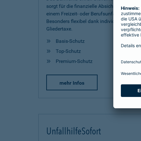
sorgt für die finanzielle Absicherung nach
einem Freizeit- oder Berufsunfall.
Besonders flexibel dank individueller
Gliedertaxe.
Basis-Schutz
Top-Schutz
Premium-Schutz
mehr Infos
UnfallhilfeSofort