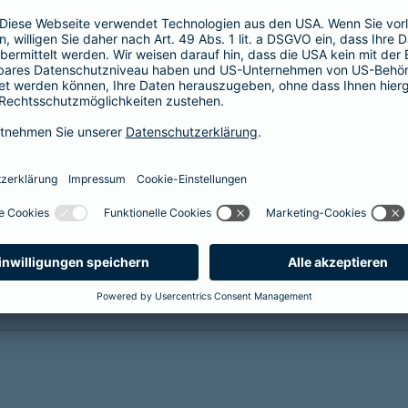
(KISS) sichert die finanzielle und soziale
Zukunft Ihrer Kinder bei
krankheits- oder
unfallbedingter Invalidität
Reha-Management inklusive
mehr Infos