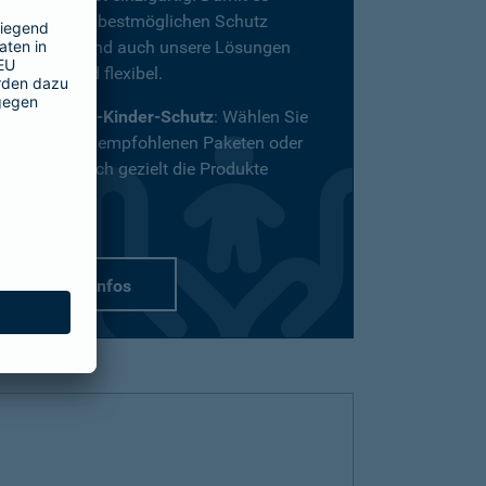
definitiv den bestmöglichen Schutz
bekommt, sind auch unsere Lösungen
vielfältig und flexibel.
Passend-für-Kinder-Schutz
: Wählen Sie
aus unseren empfohlenen Paketen oder
stellen Sie sich gezielt die Produkte
zusammen.
mehr Infos