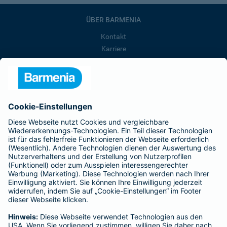
ÜBER BARMENIA
Kontakt
Karriere
Presse
Unternehmen
Anfahrt
Affiliate-Partner werden
Barmenia ist Teil der BarmeniaGothaer
BELIEBTE SEITEN
Kranken-Zusatzversicherung
Tierversicherungen
Haftpflichtversicherung
Hausratversicherung
SERVICE
Adresse ändern