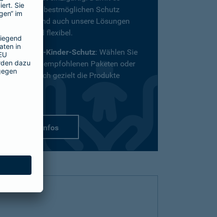
definitiv den bestmöglichen Schutz
bekommt, sind auch unsere Lösungen
vielfältig und flexibel.
Passend-für-Kinder-Schutz
: Wählen Sie
aus unseren empfohlenen Paketen oder
stellen Sie sich gezielt die Produkte
zusammen.
mehr Infos