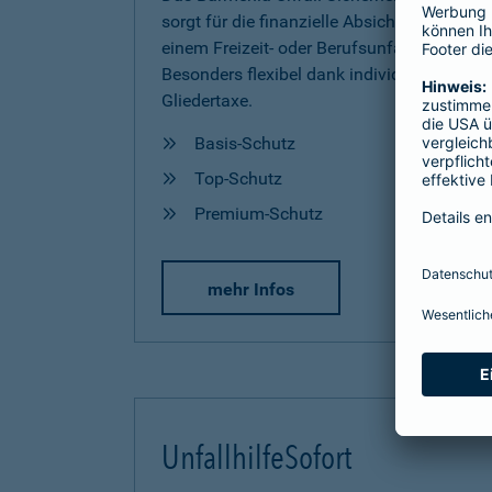
sorgt für die finanzielle Absicherung nach
einem Freizeit- oder Berufsunfall.
Besonders flexibel dank individueller
Gliedertaxe.
Basis-Schutz
Top-Schutz
Premium-Schutz
mehr Infos
UnfallhilfeSofort