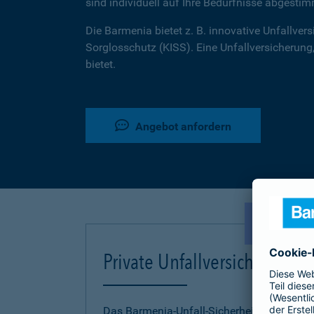
sind individuell auf Ihre Bedürfnisse abgestim
Die Barmenia bietet z. B. innovative Unfallversi
Sorglosschutz (KISS). Eine Unfallversicherung,
bietet.
Angebot anfordern
NEU!
Private Unfallversicherung
Das Barmenia-Unfall-Sicherheitskonzept