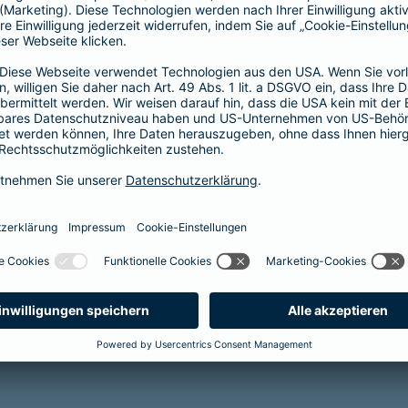
(KISS) sichert die finanzielle und soziale
Zukunft Ihrer Kinder bei
krankheits- oder
unfallbedingter Invalidität
Reha-Management inklusive
mehr Infos