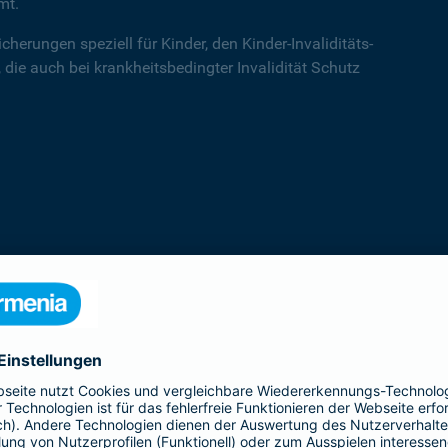
mt.
cherungen speziell für Kinder, den Kinder-Invaliditäts-
 die auch bei krankheitsbedingter Invalidität Schutz
Kinder-Invaliditätsschutz
Der Kinder-Invaliditäts-Sorglos-Schutz