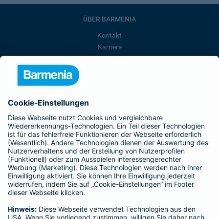
ÜBER BARMENIA
Kontakt
Karriere
Presse
Unternehmen
Anfahrt
Affiliate-Partner werden
Barmenia ist Teil der BarmeniaGothaer
BELIEBTE SEITEN
Kranken-Zusatzversicherung
Tierversicherungen
Haftpflichtversicherung
Hausratversicherung
SERVICE
Adresse ändern