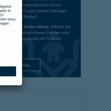
definitiv den bestmöglichen Schutz
bekommt, sind auch unsere Lösungen
vielfältig und flexibel.
Passend-für-Kinder-Schutz
: Wählen Sie
aus unseren empfohlenen Paketen oder
stellen Sie sich gezielt die Produkte
zusammen.
mehr Infos