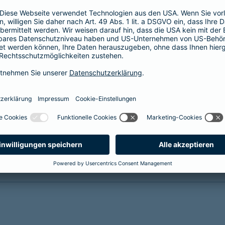
(KISS) sichert die finanzielle und soziale
Zukunft Ihrer Kinder bei
krankheits- oder
unfallbedingter Invalidität
Reha-Management inklusive
mehr Infos