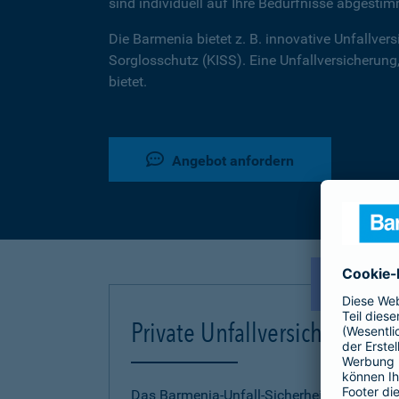
sind individuell auf Ihre Bedürfnisse abgestim
Die Barmenia bietet z. B. innovative Unfallversi
Sorglosschutz (KISS). Eine Unfallversicherung,
bietet.
Angebot anfordern
NEU!
Private Unfallversicherung
Das Barmenia-Unfall-Sicherheitskonzept