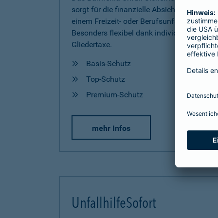
sorgt für die finanzielle Absicherung nach
einem Freizeit- oder Berufsunfall.
Besonders flexibel dank individueller
Gliedertaxe.
Basis-Schutz
Top-Schutz
Premium-Schutz
mehr Infos
UnfallhilfeSofort