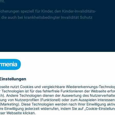
mt.
cherungen speziell für Kinder, den Kinder-Invaliditäts-
 die auch bei krankheitsbedingter Invalidität Schutz
Kinder-Invaliditätsschutz
Der Kinder-Invaliditäts-Sorglos-Schutz