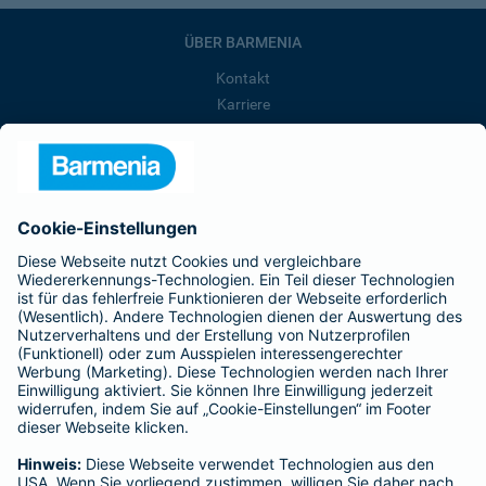
ÜBER BARMENIA
Kontakt
Karriere
Presse
Unternehmen
Anfahrt
Affiliate-Partner werden
Barmenia ist Teil der BarmeniaGothaer
BELIEBTE SEITEN
Kranken-Zusatzversicherung
Tierversicherungen
Haftpflichtversicherung
Hausratversicherung
SERVICE
Adresse ändern