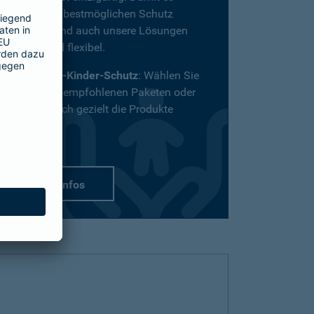
definitiv den bestmöglichen Schutz
bekommt, sind auch unsere Lösungen
vielfältig und flexibel.
Passend-für-Kinder-Schutz
: Wählen Sie
aus unseren empfohlenen Paketen oder
stellen Sie sich gezielt die Produkte
zusammen.
mehr Infos