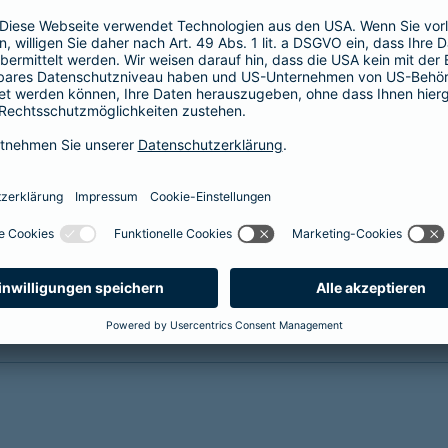
(KISS) sichert die finanzielle und soziale
Zukunft Ihrer Kinder bei
krankheits- oder
unfallbedingter Invalidität
Reha-Management inklusive
mehr Infos