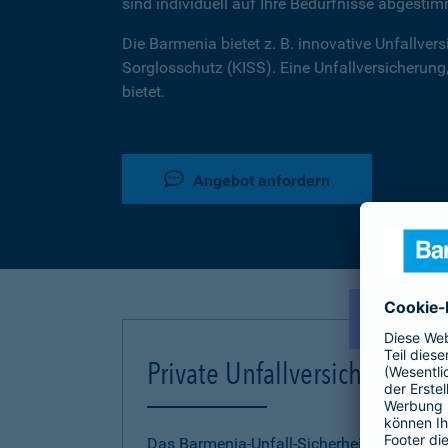
sind individuell auf Ihre Bedürfnisse abgestim
Die Barmenia bietet z. B. innovative Unfallversi
Sorglosschutz (KISS). Eine Unfallversicherung,
bietet.
Angebot anfordern
NEU!
Private Unfallversicherung
Das Barmenia-Unfall-Sicherheitskonzept