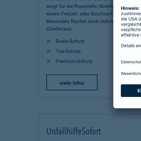
sorgt für die finanzielle Absicherung nach
einem Freizeit- oder Berufsunfall.
Besonders flexibel dank individueller
Gliedertaxe.
Basis-Schutz
Top-Schutz
Premium-Schutz
mehr Infos
UnfallhilfeSofort