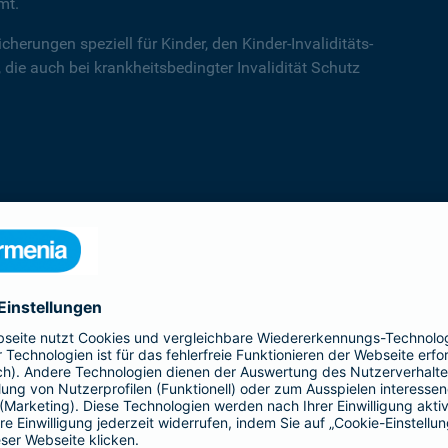
mt.
cherungen speziell für Kinder, den Kinder-Invaliditäts-
 die auch bei krankheitsbedingter Invalidität Schutz
Kinder-Invaliditätsschutz
Der Kinder-Invaliditäts-Sorglos-Schutz