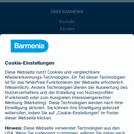
ÜBER BARMENIA
Kontakt
Karriere
Presse
Unternehmen
Anfahrt
Affiliate-Partner werden
Barmenia ist Teil der BarmeniaGothaer
BELIEBTE SEITEN
Kranken-Zusatzversicherung
Tierversicherungen
Haftpflichtversicherung
Hausratversicherung
SERVICE
Adresse ändern