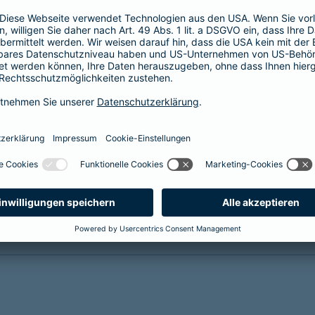
(KISS) sichert die finanzielle und soziale
Zukunft Ihrer Kinder bei
krankheits- oder
unfallbedingter Invalidität
Reha-Management inklusive
mehr Infos