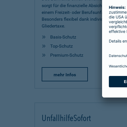
sorgt für die finanzielle Absicherung nach
einem Freizeit- oder Berufsunfall.
Besonders flexibel dank individueller
Gliedertaxe.
Basis-Schutz
Top-Schutz
Premium-Schutz
mehr Infos
UnfallhilfeSofort