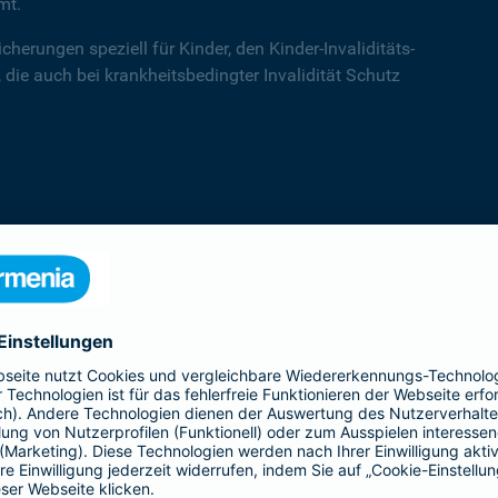
mt.
cherungen speziell für Kinder, den Kinder-Invaliditäts-
 die auch bei krankheitsbedingter Invalidität Schutz
Kinder-Invaliditätsschutz
Der Kinder-Invaliditäts-Sorglos-Schutz