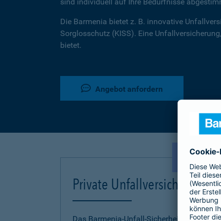
sind individuell auf Ihre Bedürfnisse abgestim
Die Barmenia bietet z. B. innovative Unfallversi
Sorglosschutz (KISS). Eine Unfallversicherung,
bietet.
Angebot anfordern
NEU!
Private Unfallversicherung
Das Barmenia-Unfall-Sicherheitskonzept