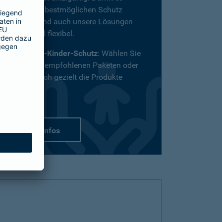
definitiv den bestmöglichen Schutz
bekommt, sind auch unsere Lösungen
vielfältig und flexibel.
Passend-für-Kinder-Schutz
: Wählen Sie
aus unseren empfohlenen Paketen oder
stellen Sie sich gezielt die Produkte
zusammen.
mehr Infos