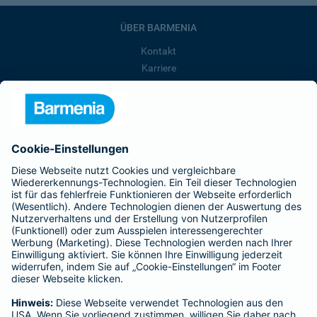
ÜBER BARMENIA
Kontakt
Karriere
Presse
Unternehmen
Anfahrt
Affiliate-Partner werden
Barmenia ist Teil der BarmeniaGothaer
BELIEBTE SEITEN
Kranken-Zusatzversicherung
Tierversicherungen
Haftpflichtversicherung
Hausratversicherung
SERVICE
Adresse ändern