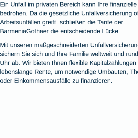
Ein Unfall im privaten Bereich kann Ihre finanzielle
Oldtimerversicherung
Augenzusatzversicherung
Zur Serviceübersicht
Rundum-
Jagd- un
Sterbeg
bedrohen. Da die gesetzliche Unfallversicherung of
Vermögensschadenversicherung
Sportwaf
Inhalt
Zur P
Arbeitsunfällen greift, schließen die Tarife der
Fahrradversicherung
Pflegemonatsgeld
Haus- un
Altersv
BarmeniaGothaer die entscheidende Lücke.
Cyber-Versicherung
Wohnungs
Jäger-Sch
Warent
Mit unseren maßgeschneiderten Unfallversicheru
Zur Produktübersicht
Zur Produktübersicht
Zur Pr
sichern Sie sich und Ihre Familie weltweit und run
Zur Produktübersicht
Zur Pro
Zur Pro
Zur 
Uhr ab. Wir bieten Ihnen flexible Kapitalzahlungen
lebenslange Rente, um notwendige Umbauten, Th
oder Einkommensausfälle zu finanzieren.
Spezialversicherungen
Filmversicherung
Kunstversicherung