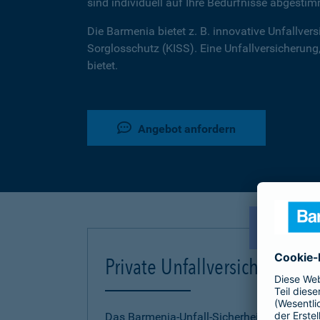
sind individuell auf Ihre Bedürfnisse abgestim
Die Barmenia bietet z. B. innovative Unfallversi
Sorglosschutz (KISS). Eine Unfallversicherung,
bietet.
Angebot anfordern
NEU!
Private Unfallversicherung
Das Barmenia-Unfall-Sicherheitskonzept