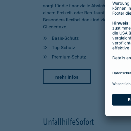
sorgt für die finanzielle Absicherung nach
einem Freizeit- oder Berufsunfall.
Besonders flexibel dank individueller
Gliedertaxe.
Basis-Schutz
Top-Schutz
Premium-Schutz
mehr Infos
UnfallhilfeSofort