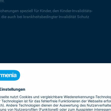
mt.
cherungen speziell für Kinder, den Kinder-Invaliditäts-
 die auch bei krankheitsbedingter Invalidität Schutz
Kinder-Invaliditätsschutz
Der Kinder-Invaliditäts-Sorglos-Schutz