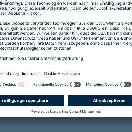
(KISS) sichert die finanzielle und soziale
Zukunft Ihrer Kinder bei
krankheits- oder
unfallbedingter Invalidität
Reha-Management inklusive
mehr Infos