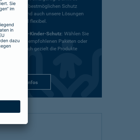
definitiv den bestmöglichen Schutz
bekommt, sind auch unsere Lösungen
vielfältig und flexibel.
Passend-für-Kinder-Schutz
: Wählen Sie
aus unseren empfohlenen Paketen oder
stellen Sie sich gezielt die Produkte
zusammen.
mehr Infos