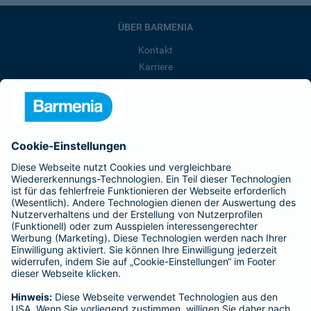
ÜBER BARMENIA
Kontakt
Karriere
Presse
Unternehmen
Anfahrt
Affiliate-Partner werden
Barmenia ist Teil der BarmeniaGothaer
BELIEBTE SEITEN
Kranken-Zusatzversicherung
Tierversicherungen
Haftpflichtversicherung
Hausratversicherung
SERVICE
Adresse ändern