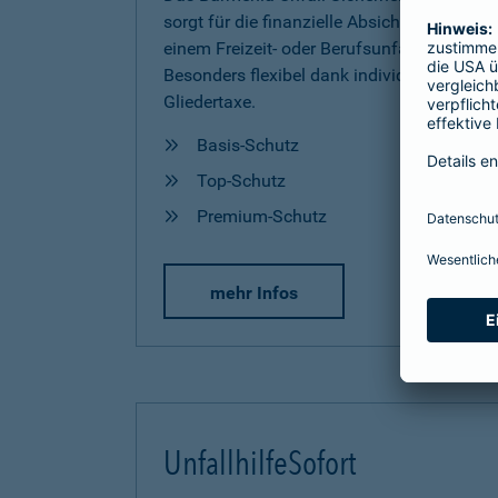
sorgt für die finanzielle Absicherung nach
einem Freizeit- oder Berufsunfall.
Besonders flexibel dank individueller
Gliedertaxe.
Basis-Schutz
Top-Schutz
Premium-Schutz
mehr Infos
UnfallhilfeSofort