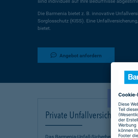
sind individuell auf Ihre Bedürfnisse abgestim
Die Barmenia bietet z. B. innovative Unfallversi
Sorglosschutz (KISS). Eine Unfallversicherung,
bietet.
Angebot anfordern
NEU!
Private Unfallversicherung
Das Barmenia-Unfall-Sicherheitskonzept