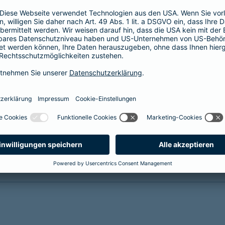
(KISS) sichert die finanzielle und soziale
Zukunft Ihrer Kinder bei
krankheits- oder
unfallbedingter Invalidität
Reha-Management inklusive
mehr Infos