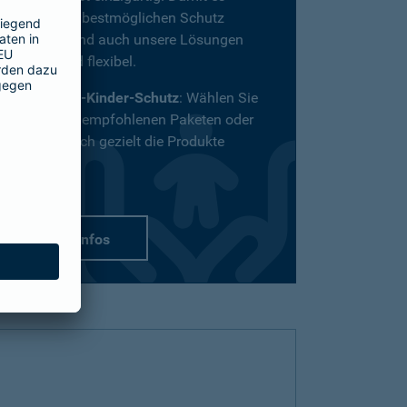
definitiv den bestmöglichen Schutz
bekommt, sind auch unsere Lösungen
vielfältig und flexibel.
Passend-für-Kinder-Schutz
: Wählen Sie
aus unseren empfohlenen Paketen oder
stellen Sie sich gezielt die Produkte
zusammen.
mehr Infos