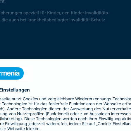
mt.
cherungen speziell für Kinder, den Kinder-Invaliditäts-
 die auch bei krankheitsbedingter Invalidität Schutz
Kinder-Invaliditätsschutz
Der Kinder-Invaliditäts-Sorglos-Schutz