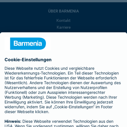
ÜBER BARMENIA
Kontakt
Karriere
Presse
Unternehmen
Anfahrt
Affiliate-Partner werden
Barmenia ist Teil der BarmeniaGothaer
BELIEBTE SEITEN
Kranken-Zusatzversicherung
Tierversicherungen
Haftpflichtversicherung
Hausratversicherung
SERVICE
Adresse ändern