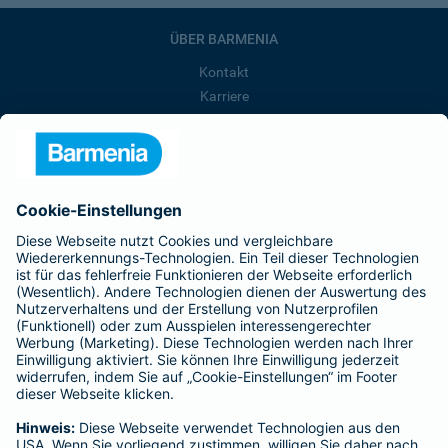
ÜBER BARMENIA
Kontakt
Karriere
Presse
Unternehmen
Anfahrt
Affiliate-Partner werden
Barmenia ist Teil der BarmeniaGothaer
BELIEBTE SEITEN
Kranken-Zusatzversicherung
Tierversicherungen
Haftpflichtversicherung
Hausratversicherung
SERVICE
Adresse ändern