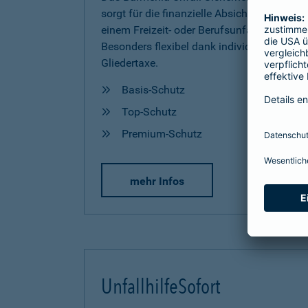
sorgt für die finanzielle Absicherung nach
einem Freizeit- oder Berufsunfall.
Besonders flexibel dank individueller
Gliedertaxe.
Basis-Schutz
Top-Schutz
Premium-Schutz
mehr Infos
UnfallhilfeSofort