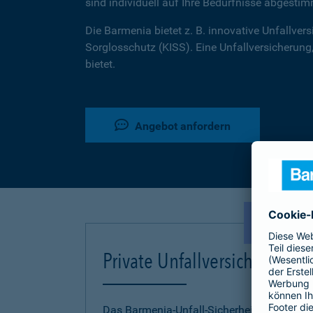
sind individuell auf Ihre Bedürfnisse abgestim
Die Barmenia bietet z. B. innovative Unfallversi
Sorglosschutz (KISS). Eine Unfallversicherung,
bietet.
Angebot anfordern
NEU!
Private Unfallversicherung
Das Barmenia-Unfall-Sicherheitskonzept