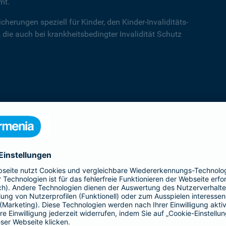
mt.
cherungen speziell für Kinder, den Kinder-Invaliditäts-
 die auch bei krankheitsbedingter Invalidität Schutz
Kinder-Invaliditätsschutz
Der Kinder-Invaliditäts-Sorglos-Schutz