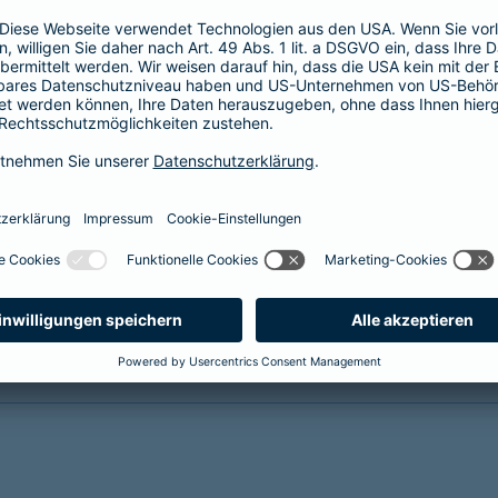
(KISS) sichert die finanzielle und soziale
Zukunft Ihrer Kinder bei
krankheits- oder
unfallbedingter Invalidität
Reha-Management inklusive
mehr Infos