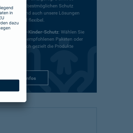
definitiv den bestmöglichen Schutz
bekommt, sind auch unsere Lösungen
vielfältig und flexibel.
Passend-für-Kinder-Schutz
: Wählen Sie
aus unseren empfohlenen Paketen oder
stellen Sie sich gezielt die Produkte
zusammen.
mehr Infos