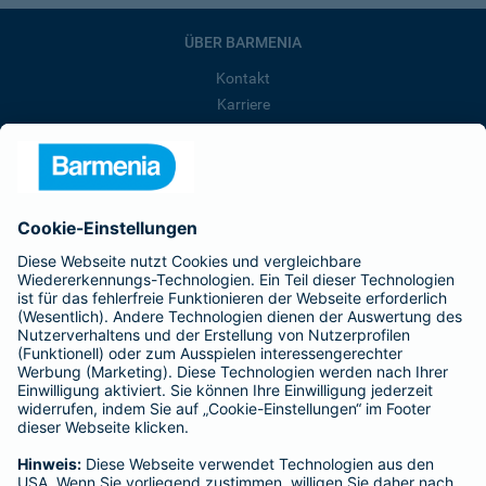
ÜBER BARMENIA
Kontakt
Karriere
Presse
Unternehmen
Anfahrt
Affiliate-Partner werden
Barmenia ist Teil der BarmeniaGothaer
BELIEBTE SEITEN
Kranken-Zusatzversicherung
Tierversicherungen
Haftpflichtversicherung
Hausratversicherung
SERVICE
Adresse ändern