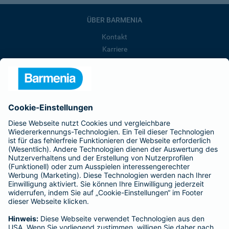
ÜBER BARMENIA
Kontakt
Karriere
Presse
Unternehmen
Anfahrt
Affiliate-Partner werden
Barmenia ist Teil der BarmeniaGothaer
BELIEBTE SEITEN
Kranken-Zusatzversicherung
Tierversicherungen
Haftpflichtversicherung
Hausratversicherung
SERVICE
Adresse ändern