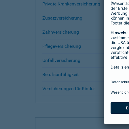
Private Krankenversicherung
Zusatzversicherung
Zahnversicherung
Pflegeversicherung
Unfallversicherung
Berufsunfähigkeit
Versicherungen für Kinder