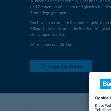
Wünsche einsetzen können. Oder aber Zahnver
und Zahnerhalt absichern und gleichzeitig d
Zahnpflege genügen.
Doch wenn es um Ihre Gesundheit geht, dann 
Pflege, Unfall oder auch die Berufsunfähigkeit
einbezogen werden.
Wir machen das für Sie.
Angebot anfordern