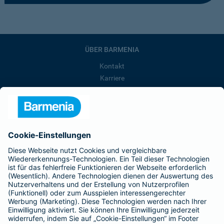
ÜBER BARMENIA
Kontakt
Karriere
Presse
Unternehmen
Anfahrt
Affiliate-Partner werden
Barmenia ist Teil der BarmeniaGothaer
BELIEBTE SEITEN
Kranken-Zusatzversicherung
Tierversicherungen
Haftpflichtversicherung
Hausratversicherung