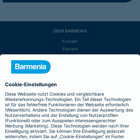
ÜBER BARMENIA
Kontakt
Karriere
Presse
Unternehmen
Anfahrt
Affiliate-Partner werden
Barmenia ist Teil der BarmeniaGothaer
BELIEBTE SEITEN
Kranken-Zusatzversicherung
Tierversicherungen
Haftpflichtversicherung
Hausratversicherung