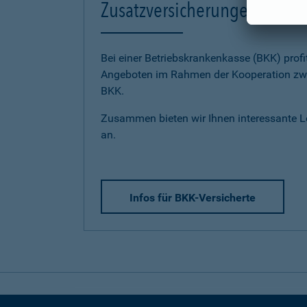
Zusatzversicherungen für BK
Bei einer Betriebskrankenkasse (BKK) profi
Angeboten im Rahmen der Kooperation zwi
BKK.
Zusammen bieten wir Ihnen interessante 
an.
Infos für BKK-Versicherte