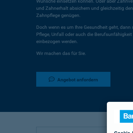
Wünsche einsetzen können. Oder aber Zahnver
und Zahnerhalt absichern und gleichzeitig d
Zahnpflege genügen.
Doch wenn es um Ihre Gesundheit geht, dann 
Pflege, Unfall oder auch die Berufsunfähigkeit
einbezogen werden.
Wir machen das für Sie.
Angebot anfordern