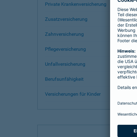
Private Krankenversicherung
Zusatzversicherung
Zahnversicherung
Pflegeversicherung
Unfallversicherung
Berufsunfähigkeit
Versicherungen für Kinder