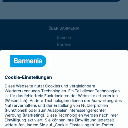
ÜBER BARMENIA
Kontakt
Karriere
Presse
Unternehmen
Anfahrt
Affiliate-Partner werden
Barmenia ist Teil der BarmeniaGothaer
BELIEBTE SEITEN
Kranken-Zusatzversicherung
Tierversicherungen
Haftpflichtversicherung
Hausratversicherung