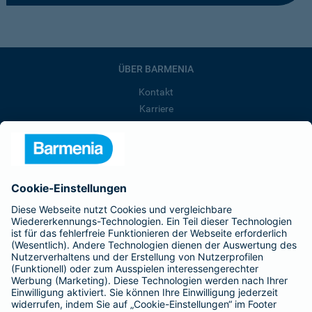
ÜBER BARMENIA
Kontakt
Karriere
Presse
Unternehmen
Anfahrt
Affiliate-Partner werden
Barmenia ist Teil der BarmeniaGothaer
BELIEBTE SEITEN
Kranken-Zusatzversicherung
Tierversicherungen
Haftpflichtversicherung
Hausratversicherung