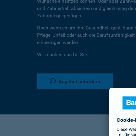
Wünsche einsetzen können. Oder aber Zahnver
und Zahnerhalt absichern und gleichzeitig d
Zahnpflege genügen.
Doch wenn es um Ihre Gesundheit geht, dann 
Pflege, Unfall oder auch die Berufsunfähigkeit
einbezogen werden.
Wir machen das für Sie.
Angebot anfordern