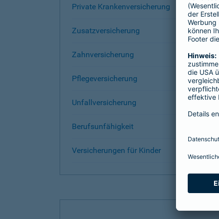
Private Krankenversicherung
Zusatzversicherung
Zahnversicherung
Pflegeversicherung
Unfallversicherung
Berufsunfähigkeit
Versicherungen für Kinder