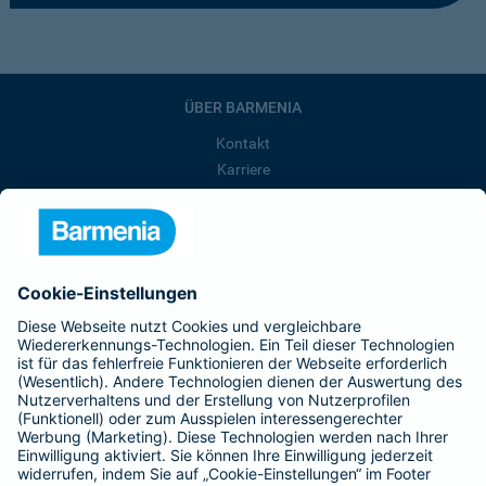
ÜBER BARMENIA
Kontakt
Karriere
Presse
Unternehmen
Anfahrt
Affiliate-Partner werden
Barmenia ist Teil der BarmeniaGothaer
BELIEBTE SEITEN
Kranken-Zusatzversicherung
Tierversicherungen
Haftpflichtversicherung
Hausratversicherung