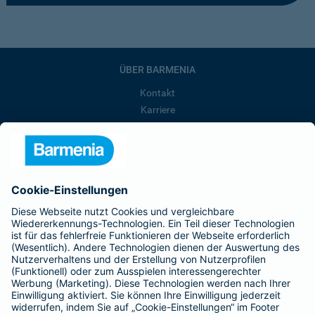
ÜBER BARMENIA
Kontakt
Karriere
Presse
Unternehmen
Anfahrt
Affiliate-Partner werden
Barmenia ist Teil der BarmeniaGothaer
BELIEBTE SEITEN
Kranken-Zusatzversicherung
Tierversicherungen
Haftpflichtversicherung
Hausratversicherung