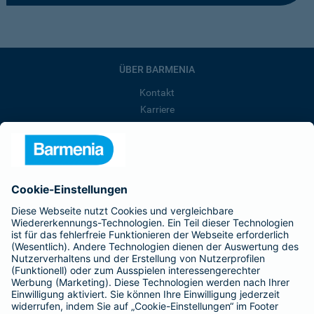
ÜBER BARMENIA
Kontakt
Karriere
Presse
Unternehmen
Anfahrt
Affiliate-Partner werden
Barmenia ist Teil der BarmeniaGothaer
BELIEBTE SEITEN
Kranken-Zusatzversicherung
Tierversicherungen
Haftpflichtversicherung
Hausratversicherung