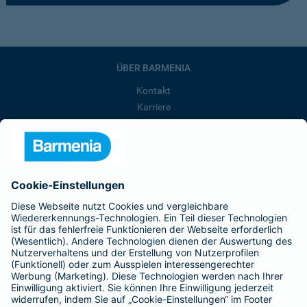
ÜBER BARMENIA
Kontakt
Karriere
Presse
Unternehmen
Anfahrt
Affiliate-Partner werden
Barmenia ist Teil der BarmeniaGothaer
BELIEBTE SEITEN
Kranken-Zusatzversicherung
Tierversicherungen
Haftpflichtversicherung
Hausratversicherung