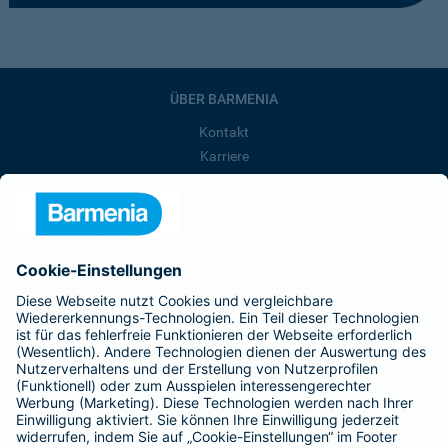
ÜBER BARMENIA
Kontakt
Karriere
Presse
Unternehmen
Anfahrt
Affiliate-Partner werden
Barmenia ist Teil der BarmeniaGothaer
BELIEBTE SEITEN
Kranken-Zusatzversicherung
Tierversicherungen
Haftpflichtversicherung
Hausratversicherung