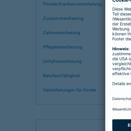
Private Krankenversicherung
Zusatzversicherung
Zahnversicherung
Pflegeversicherung
Unfallversicherung
Berufsunfähigkeit
Versicherungen für Kinder