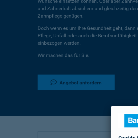
Wünsche einsetzen können. Oder aber Zahnver
und Zahnerhalt absichern und gleichzeitig d
Zahnpflege genügen.
Doch wenn es um Ihre Gesundheit geht, dann 
Pflege, Unfall oder auch die Berufsunfähigkeit
einbezogen werden.
Wir machen das für Sie.
Angebot anfordern