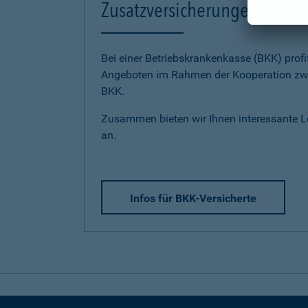
Zusatzversicherungen für BK
Bei einer Betriebskrankenkasse (BKK) profi
Angeboten im Rahmen der Kooperation zwi
BKK.
Zusammen bieten wir Ihnen interessante 
an.
Infos für BKK-Versicherte