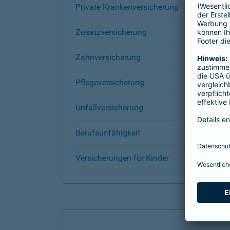
Private Krankenversicherung
Zusatzversicherung
Zahnversicherung
Pflegeversicherung
Unfallversicherung
Berufsunfähigkeit
Versicherungen für Kinder