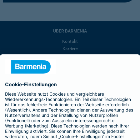
ÜBER BARMENIA
Kontakt
Karriere
Presse
Unternehmen
Anfahrt
Affiliate-Partner werden
Barmenia ist Teil der BarmeniaGothaer
BELIEBTE SEITEN
Kranken-Zusatzversicherung
Tierversicherungen
Haftpflichtversicherung
Hausratversicherung