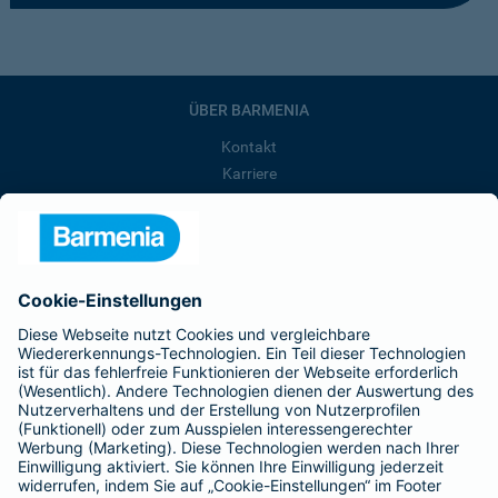
ÜBER BARMENIA
Kontakt
Karriere
Presse
Unternehmen
Anfahrt
Affiliate-Partner werden
Barmenia ist Teil der BarmeniaGothaer
BELIEBTE SEITEN
Kranken-Zusatzversicherung
Tierversicherungen
Haftpflichtversicherung
Hausratversicherung