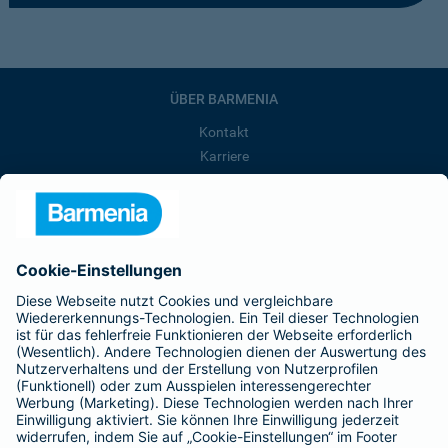
ÜBER BARMENIA
Kontakt
Karriere
Presse
Unternehmen
Anfahrt
Affiliate-Partner werden
Barmenia ist Teil der BarmeniaGothaer
BELIEBTE SEITEN
Kranken-Zusatzversicherung
Tierversicherungen
Haftpflichtversicherung
Hausratversicherung