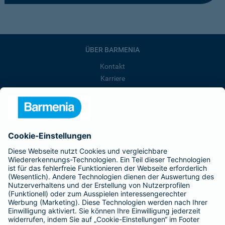
ÜBER BARMENIA
Kontakt
Karriere
Presse
Unternehmen
Anfahrt
Affiliate-Partner werden
Barmenia ist Teil der BarmeniaGothaer
BELIEBTE SEITEN
Kranken-Zusatzversicherung
Tierversicherungen
Haftpflichtversicherung
Hausratversicherung