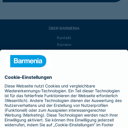
ÜBER BARMENIA
Kontakt
Karriere
Presse
Unternehmen
Anfahrt
Affiliate-Partner werden
Barmenia ist Teil der BarmeniaGothaer
BELIEBTE SEITEN
Kranken-Zusatzversicherung
Tierversicherungen
Haftpflichtversicherung
Hausratversicherung