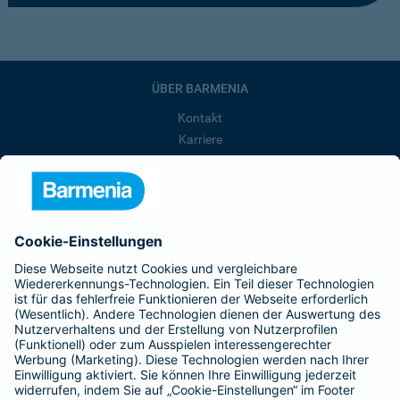
ÜBER BARMENIA
Kontakt
Karriere
Presse
Unternehmen
Anfahrt
Affiliate-Partner werden
Barmenia ist Teil der BarmeniaGothaer
BELIEBTE SEITEN
Kranken-Zusatzversicherung
Tierversicherungen
Haftpflichtversicherung
Hausratversicherung