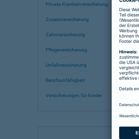
Private Krankenversicherung
Zusatzversicherung
Zahnversicherung
Pflegeversicherung
Unfallversicherung
Berufsunfähigkeit
Versicherungen für Kinder