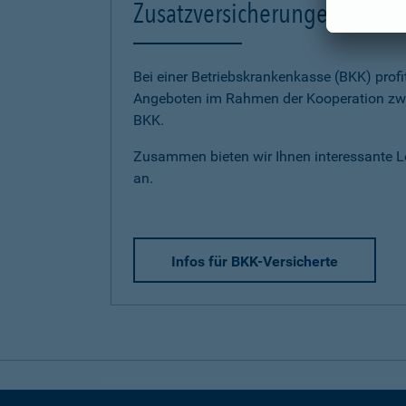
Zusatzversicherungen für BK
Bei einer Betriebskrankenkasse (BKK) profi
Angeboten im Rahmen der Kooperation zwi
BKK.
Zusammen bieten wir Ihnen interessante 
an.
Infos für BKK-Versicherte