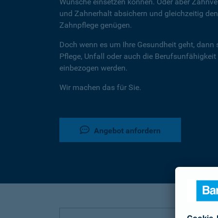
Wünsche einsetzen können. Oder aber Zahnver
und Zahnerhalt absichern und gleichzeitig d
Zahnpflege genügen.
Doch wenn es um Ihre Gesundheit geht, dann 
Pflege, Unfall oder auch die Berufsunfähigkeit
einbezogen werden.
Wir machen das für Sie.
Angebot anfordern