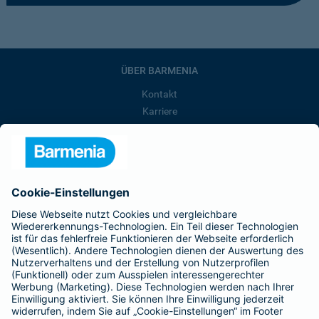
ÜBER BARMENIA
Kontakt
Karriere
Presse
Unternehmen
Anfahrt
Affiliate-Partner werden
Barmenia ist Teil der BarmeniaGothaer
BELIEBTE SEITEN
Kranken-Zusatzversicherung
Tierversicherungen
Haftpflichtversicherung
Hausratversicherung