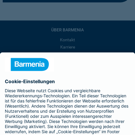
ÜBER BARMENIA
Kontakt
Karriere
Presse
Unternehmen
Anfahrt
Affiliate-Partner werden
Barmenia ist Teil der BarmeniaGothaer
BELIEBTE SEITEN
Kranken-Zusatzversicherung
Tierversicherungen
Haftpflichtversicherung
Hausratversicherung