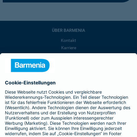
ÜBER BARMENIA
Kontakt
Karriere
Presse
Unternehmen
Anfahrt
Affiliate-Partner werden
Barmenia ist Teil der BarmeniaGothaer
BELIEBTE SEITEN
Kranken-Zusatzversicherung
Tierversicherungen
Haftpflichtversicherung
Hausratversicherung