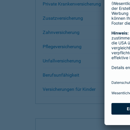
Private Krankenversicherung
Zusatzversicherung
Zahnversicherung
Pflegeversicherung
Unfallversicherung
Berufsunfähigkeit
Versicherungen für Kinder