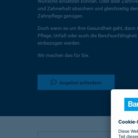
Wünsche einsetzen können. Oder aber Zahnver
und Zahnerhalt absichern und gleichzeitig d
Zahnpflege genügen.
Doch wenn es um Ihre Gesundheit geht, dann 
Pflege, Unfall oder auch die Berufsunfähigkeit
einbezogen werden.
Wir machen das für Sie.
Angebot anfordern