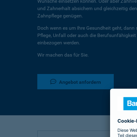
Wünsche einsetzen können. Oder aber Zahnver
und Zahnerhalt absichern und gleichzeitig d
Zahnpflege genügen.
Doch wenn es um Ihre Gesundheit geht, dann 
Pflege, Unfall oder auch die Berufsunfähigkeit
einbezogen werden.
Wir machen das für Sie.
Angebot anfordern