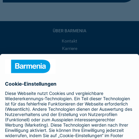
ÜBER BARMENIA
Kontakt
Karriere
Presse
Unternehmen
Anfahrt
Affiliate-Partner werden
Barmenia ist Teil der BarmeniaGothaer
BELIEBTE SEITEN
Kranken-Zusatzversicherung
Tierversicherungen
Haftpflichtversicherung
Hausratversicherung